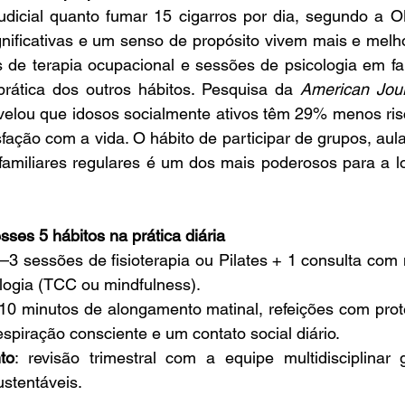
judicial quanto fumar 15 cigarros por dia, segundo a O
ificativas e um senso de propósito vivem mais e melhor.
 de terapia ocupacional e sessões de psicologia em fam
rática dos outros hábitos. Pesquisa da 
American Journ
evelou que idosos socialmente ativos têm 29% menos ris
sfação com a vida. O hábito de participar de grupos, aula
familiares regulares é um dos mais poderosos para a l
es 5 hábitos na prática diária
2–3 sessões de fisioterapia ou Pilates + 1 consulta com n
logia (TCC ou mindfulness).
 10 minutos de alongamento matinal, refeições com prote
spiração consciente e um contato social diário.
to
: revisão trimestral com a equipe multidisciplinar 
ustentáveis.