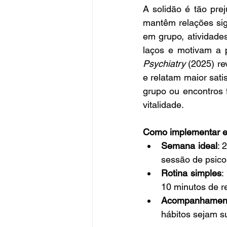
A solidão é tão pre
mantêm relações sign
em grupo, atividades
laços e motivam a p
Psychiatry
 (2025) r
e relatam maior sati
grupo ou encontros 
vitalidade.
Como implementar ess
Semana ideal
: 
sessão de psico
Rotina simples
:
10 minutos de re
Acompanhamen
hábitos sejam s