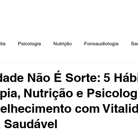
ato: Tel.: (41) 3018-9862 | Cel./Whats: (41) 99994-0799 | E-mai
isioterapia
Estética
Psicologia
Terapia Ocupacional
N
tia
Psicologia
Nutrição
Fonoaudiologia
Sa
ica
Saúde Infantil
Terceira Idade
ade Não É Sorte: 5 Háb
pia, Nutrição e Psicolog
elhecimento com Vitali
a Saudável