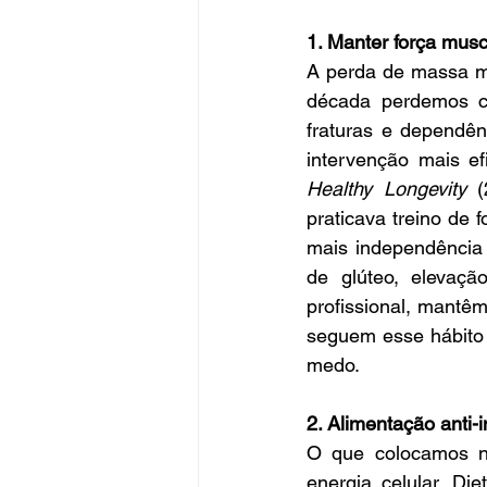
1. Manter força muscu
A perda de massa mu
década perdemos c
fraturas e dependênc
intervenção mais ef
Healthy Longevity
 (
praticava treino de
mais independência 
de glúteo, elevaçã
profissional, mantêm
seguem esse hábito 
medo.
2. Alimentação anti-
O que colocamos no 
energia celular. Di