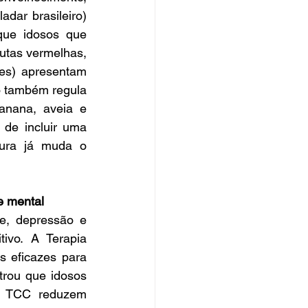
dar brasileiro) 
ue idosos que 
utas vermelhas, 
es) apresentam 
 também regula 
nana, aveia e 
de incluir uma 
tura já muda o 
e mental
e, depressão e 
vo. A Terapia 
 eficazes para 
rou que idosos 
e TCC reduzem 