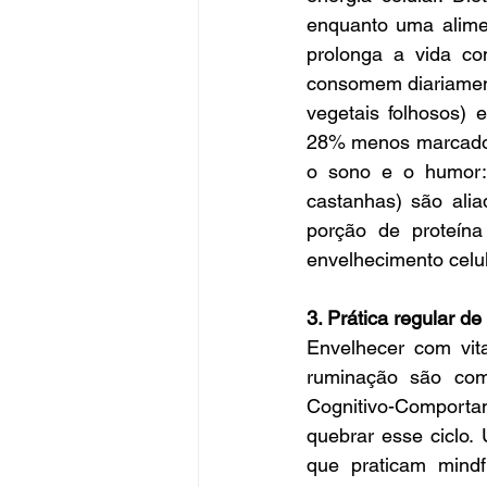
enquanto uma alimen
prolonga a vida co
consomem diariamente
vegetais folhosos) 
28% menos marcadore
o sono e o humor: 
castanhas) são alia
porção de proteína
envelhecimento celul
3. Prática regular d
Envelhecer com vit
ruminação são com
Cognitivo-Comportam
quebrar esse ciclo.
que praticam mind