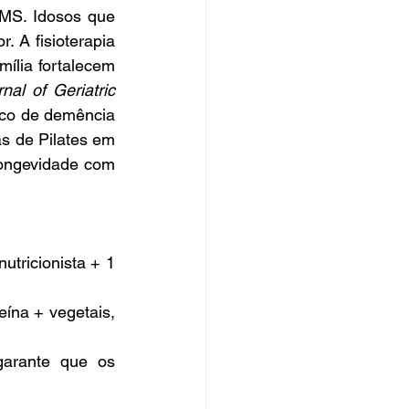
MS. Idosos que 
 A fisioterapia 
ília fortalecem 
al of Geriatric 
co de demência 
s de Pilates em 
ongevidade com 
utricionista + 1 
ína + vegetais, 
garante que os 