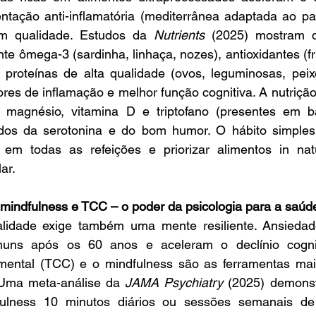
tação anti-inflamatória (mediterrânea adaptada ao pala
m qualidade. Estudos da 
Nutrients
 (2025) mostram q
 ômega-3 (sardinha, linhaça, nozes), antioxidantes (fr
e proteínas de alta qualidade (ovos, leguminosas, peix
s de inflamação e melhor função cognitiva. A nutrição
magnésio, vitamina D e triptofano (presentes em ba
dos da serotonina e do bom humor. O hábito simples 
 em todas as refeições e priorizar alimentos in na
ar.
e mindfulness e TCC – o poder da psicologia para a saúd
alidade exige também uma mente resiliente. Ansiedad
uns após os 60 anos e aceleram o declínio cogniti
ental (TCC) e o mindfulness são as ferramentas mais
 Uma meta-análise da 
JAMA Psychiatry
 (2025) demonst
fulness 10 minutos diários ou sessões semanais d