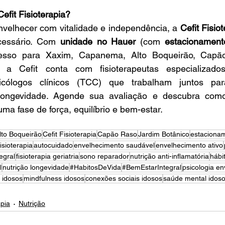
efit Fisioterapia?
velhecer com vitalidade e independência, a 
Cefit Fisio
cessário. Com 
unidade no Hauer
 (com 
estacionament
cesso para Xaxim, Capanema, Alto Boqueirão, Capão
 a Cefit conta com fisioterapeutas especializados 
sicólogos clínicos (TCC) que trabalham juntos para
longevidade. Agende sua avaliação e descubra como 
a fase de força, equilíbrio e bem-estar.
lto Boqueirão
Cefit Fisioterapia
Capão Raso
Jardim Botânico
estaciona
isioterapia
autocuidado
envelhecimento saudável
envelhecimento ativo
egral
fisioterapia geriatria
sono reparador
nutrição anti-inflamatória
hábi
l
nutrição longevidade
#HabitosDeVida
#BemEstarIntegral
psicologia e
s idosos
mindfulness idosos
conexões sociais idosos
saúde mental idos
apia
Nutrição