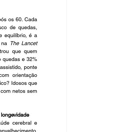
ós os 60. Cada 
co de quedas, 
equilíbrio, é a 
 na 
The Lancet 
trou que quem 
e quedas e 32% 
sistido, ponte 
com orientação 
ico? Idosos que 
 com netos sem 
a longevidade
úde cerebral e 
nvelhecimento, 