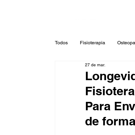
Cont
Home
F
Todos
Fisioterapia
Osteopa
27 de mar.
Terapia Ocupacional
Estét
Longevid
Fisiotera
Para Env
de form