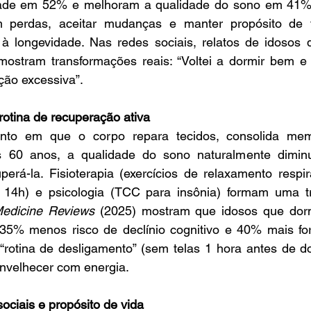
ade em 52% e melhoram a qualidade do sono em 41%. 
 perdas, aceitar mudanças e manter propósito de v
 à longevidade. Nas redes sociais, relatos de idosos
stram transformações reais: “Voltei a dormir bem e a
ão excessiva”.
rotina de recuperação ativa
o em que o corpo repara tecidos, consolida memó
 60 anos, a qualidade do sono naturalmente diminui
rá-la. Fisioterapia (exercícios de relaxamento respirat
s 14h) e psicologia (TCC para insônia) formam uma tr
edicine Reviews
 (2025) mostram que idosos que dor
5% menos risco de declínio cognitivo e 40% mais for
 “rotina de desligamento” (sem telas 1 hora antes de d
envelhecer com energia.
ociais e propósito de vida