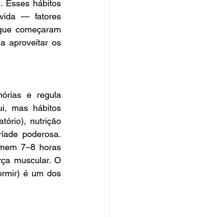
Esses hábitos 
ida — fatores 
 que começaram 
 aproveitar os 
rias e regula 
, mas hábitos 
ório), nutrição 
íade poderosa. 
mem 7–8 horas 
ça muscular. O 
ormir) é um dos 