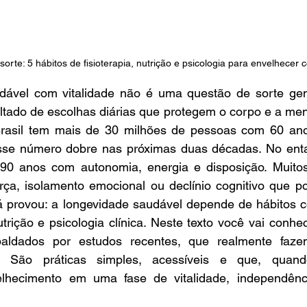
rte: 5 hábitos de fisioterapia, nutrição e psicologia para envelhecer c
ável com vitalidade não é uma questão de sorte gené
ltado de escolhas diárias que protegem o corpo e a men
rasil tem mais de 30 milhões de pessoas com 60 ano
sse número dobre nas próximas duas décadas. No enta
0 anos com autonomia, energia e disposição. Muitos
rça, isolamento emocional ou declínio cognitivo que po
já provou: a longevidade saudável depende de hábitos c
utrição e psicologia clínica. Neste texto você vai conhec
paldados por estudos recentes, que realmente fazem
. São práticas simples, acessíveis e que, quand
lhecimento em uma fase de vitalidade, independênci