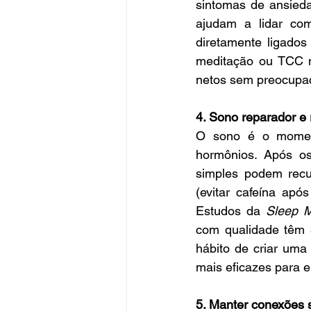
sintomas de ansied
ajudam a lidar com
diretamente ligados
meditação ou TCC mo
netos sem preocupaç
4. Sono reparador e 
O sono é o moment
hormônios. Após os
simples podem recupe
(evitar cafeína apó
Estudos da 
Sleep M
com qualidade têm 3
hábito de criar uma
mais eficazes para 
5. Manter conexões s