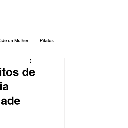
l:
cefit.fisioterapia@gmail.com
utrição
Fonoaudiologia
Contato
úde da Mulher
Pilates
itos de
ia
dade