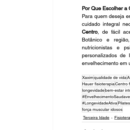
Por Que Escolher a C
Para quem deseja en
cuidado integral ne
Centro
, de fácil a
Botânico e região,
nutricionistas e p
personalizados de 
envelhecimento em um
Xaxim
qualidade de vida
A
Hauer fisioterapia
Centro f
longevidade
bem-estar int
#EnvelhecimentoSaudave
#LongevidadeAtiva
Pilate
força muscular idosos
Terceira Idade
Fisioter