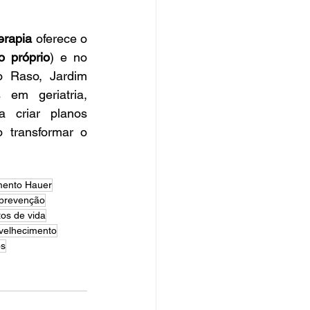
terapia
 oferece o 
o próprio
) e no 
 Raso, Jardim 
em geriatria, 
 criar planos 
transformar o 
mento Hauer
prevenção
tos de vida
nvelhecimento
os