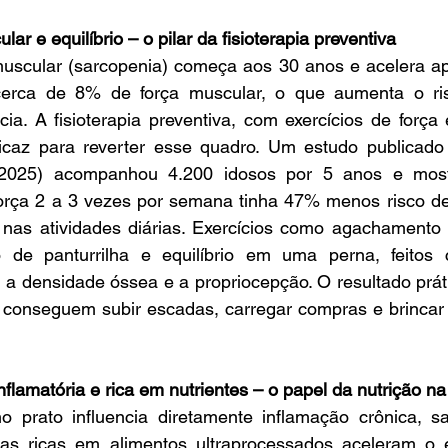
lar e equilíbrio – o pilar da fisioterapia preventiva
scular (sarcopenia) começa aos 30 anos e acelera ap
erca de 8% de força muscular, o que aumenta o ris
ia. A fisioterapia preventiva, com exercícios de força e 
icaz para reverter esse quadro. Um estudo publicado
2025) acompanhou 4.200 idosos por 5 anos e mos
 força 2 a 3 vezes por semana tinha 47% menos risco d
nas atividades diárias. Exercícios como agachamento as
o de panturrilha e equilíbrio em uma perna, feitos 
 a densidade óssea e a propriocepção. O resultado prát
conseguem subir escadas, carregar compras e brincar
inflamatória e rica em nutrientes – o papel da nutrição n
prato influencia diretamente inflamação crônica, sa
etas ricas em alimentos ultraprocessados aceleram o e