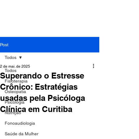
Contato: Tel.:
(41) 3018-9862
| Cel./Whats:
(41)
99994-0799
| E-mail:
cefit.fisioterapia@gmail.com
Post
Todos
2 de mai. de 2025
Todos
Superando o Estresse
Fisioterapia
Crônico: Estratégias
Osteopatia
usadas pela Psicóloga
Psicologia
Clínica em Curitiba
Nutrição
Fonoaudiologia
Saúde da Mulher