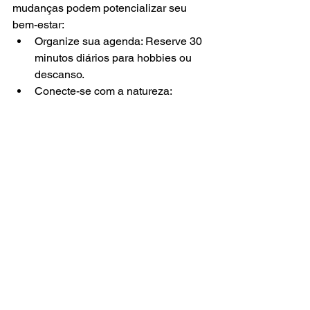
mudanças podem potencializar seu 
bem-estar:
Organize sua agenda: Reserve 30 
minutos diários para hobbies ou 
descanso.
Conecte-se com a natureza: 
Passeios em parques como o 
Barigui, em Curitiba, reduzem o 
cortisol.
Limite o consumo de cafeína: 
Substitua café por chás calmantes, 
como camomila.
Busque apoio social: Converse 
com amigos ou participe de 
grupos terapêuticos na Cefit.
Não Espere o Estresse Tomar Conta: 
Agende Sua Consulta
O estresse crônico não precisa definir 