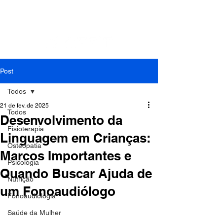
Contato: Tel.:
(41) 3018-9862
| Cel./Whats:
(41)
99994-0799
| E-mail:
cefit.fisioterapia@gmail.com
Post
Todos
21 de fev. de 2025
Todos
Desenvolvimento da
Fisioterapia
Linguagem em Crianças:
Osteopatia
Marcos Importantes e
Psicologia
Quando Buscar Ajuda de
Nutrição
um Fonoaudiólogo
Fonoaudiologia
Saúde da Mulher