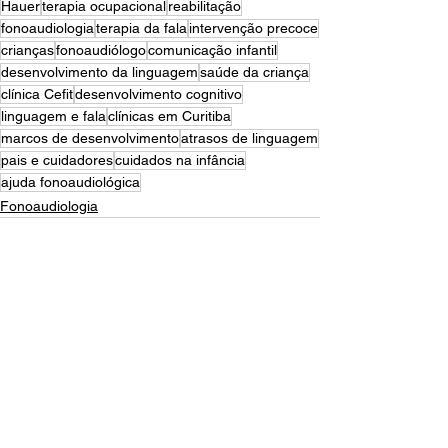
Hauer
terapia ocupacional
reabilitação
fonoaudiologia
terapia da fala
intervenção precoce
crianças
fonoaudiólogo
comunicação infantil
desenvolvimento da linguagem
saúde da criança
clínica Cefit
desenvolvimento cognitivo
linguagem e fala
clínicas em Curitiba
marcos de desenvolvimento
atrasos de linguagem
pais e cuidadores
cuidados na infância
ajuda fonoaudiológica
Fonoaudiologia
Ver tudo
Posts recentes