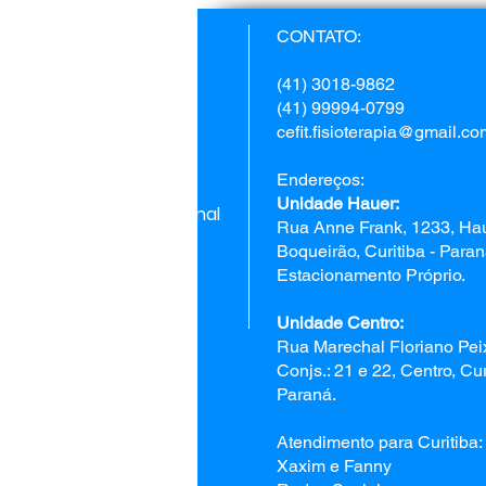
Home
CONTATO:
Fisioterapia
(41) 3018-9862
(41) 99994-0799
Estética
cefit.fisioterapia@gmail.co
Psicologia
Endereços:
Unidade Hauer:
Terapia Ocupacional
Rua Anne Frank, 1233, Hau
Boqueirão, Curitiba - Para
Nutrição
Estacionamento Próprio.
Fonoaudiologia
Unidade Centro:
Contato
Rua Marechal Floriano Pei
Conjs.: 21 e 22, Centro, Cur
Paraná.
Atendimento para Curitiba:
Xaxim e Fanny