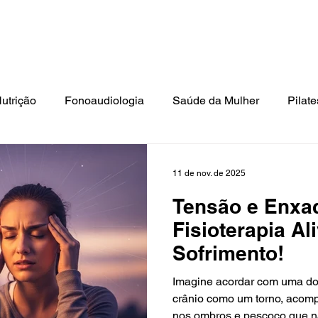
ato: Tel.: (41) 3018-9862 | Cel./Whats: (41) 99994-0799 | E-mai
isioterapia
Estética
Psicologia
Terapia Ocupacional
N
utrição
Fonoaudiologia
Saúde da Mulher
Pilate
Terceira Idade
11 de nov. de 2025
Tensão e Enxa
Fisioterapia Al
Sofrimento!
Imagine acordar com uma dor
crânio como um torno, aco
nos ombros e pescoço que n