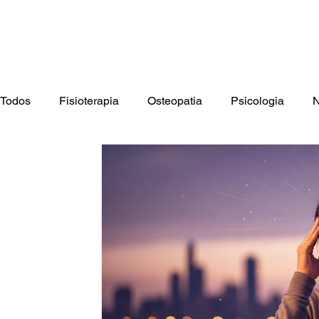
Cont
Home
F
Todos
Fisioterapia
Osteopatia
Psicologia
N
Terapia Ocupacional
Estética
Saúde Infantil