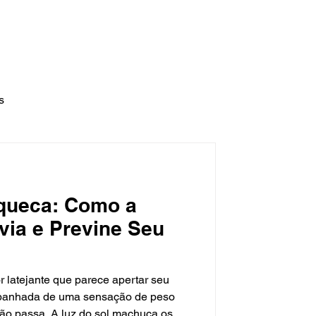
l:
cefit.fisioterapia@gmail.com
utrição
Fonoaudiologia
Contato
s
queca: Como a
ivia e Previne Seu
 latejante que parece apertar seu
mpanhada de uma sensação de peso
ão passa. A luz do sol machuca os