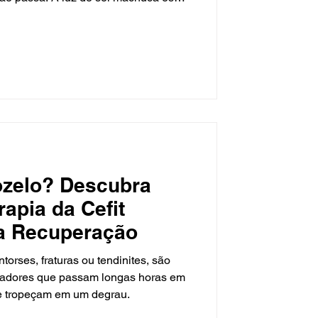
 um martírio, e até um gole de café
a onda de desconforto. Essa é a
ssoas que convivem com enxaqueca,
de uma simples dor de cabeça.
ozelo? Descubra
apia da Cefit
a Recuperação
orses, fraturas ou tendinites, são
lhadores que passam longas horas em
e tropeçam em um degrau.