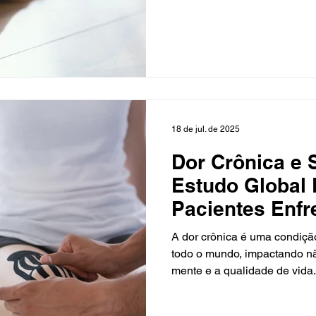
18 de jul. de 2025
Dor Crônica e 
Estudo Global
Pacientes Enf
Ansiedade
A dor crônica é uma condiçã
todo o mundo, impactando n
mente e a qualidade de vida
março de 2025 no JAMA Net
Medicine trouxe à tona uma 