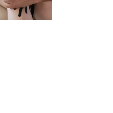
dos adultos com dor crônica
significativos de depressão 