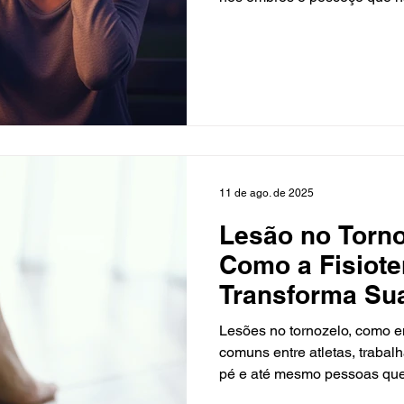
olhos, o som do trânsito vira
parece desencadear uma nov
realidade de milhões de pe
uma condição que vai além 
11 de ago. de 2025
Lesão no Torn
Como a Fisioter
Transforma Su
Lesões no tornozelo, como ent
comuns entre atletas, traba
pé e até mesmo pessoas qu