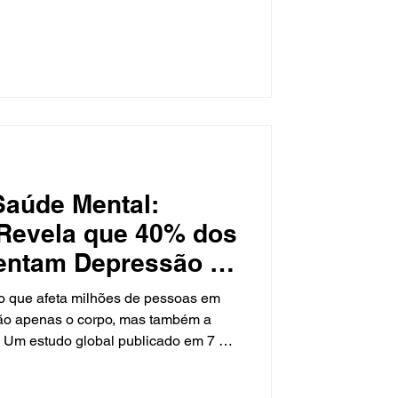
Saúde Mental:
 Revela que 40% dos
rentam Depressão e
o que afeta milhões de pessoas em
ão apenas o corpo, mas também a
. Um estudo global publicado em 7 de
work Open pela Johns Hopkins
realidade alarmante: cerca de 40%