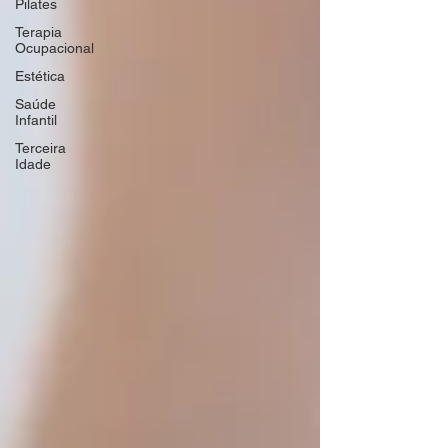
Pilates
Terapia
Ocupacional
Estética
Saúde
Infantil
Terceira
Idade