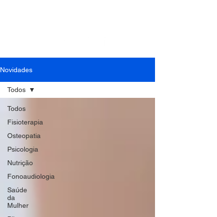
Contato: Tel.:
(41) 3018-9862
| Cel./Whats:
(41)
99994-0799
| E-mail:
cefit.fisioterapia@gmail.com
Novidades
Todos
Todos
Fisioterapia
Osteopatia
Psicologia
Nutrição
Fonoaudiologia
Saúde
da
Mulher