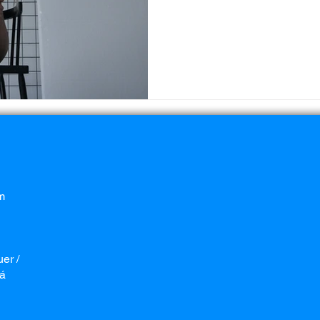
m
er /
ná