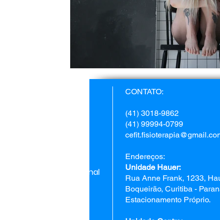
Home
CONTATO:
Fisioterapia
(41) 3018-9862
(41) 99994-0799
Estética
cefit.fisioterapia@gmail.co
Psicologia
Endereços:
Unidade Hauer:
Terapia Ocupacional
Rua Anne Frank, 1233, Hau
Boqueirão, Curitiba - Para
Nutrição
Estacionamento Próprio.
Fonoaudiologia