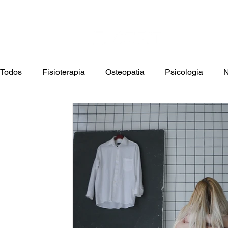
Cont
Home
F
Todos
Fisioterapia
Osteopatia
Psicologia
N
Terapia Ocupacional
Estética
Saúde Infantil