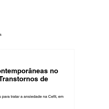
l:
cefit.fisioterapia@gmail.com
utrição
Fonoaudiologia
Contato
s
ontemporâneas no
Transtornos de
ara tratar a ansiedade na Cefit, em