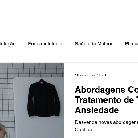
ato: Tel.: (41) 3018-9862 | Cel./Whats: (41) 99994-0799 | E-mai
isioterapia
Estética
Psicologia
Terapia Ocupacional
N
utrição
Fonoaudiologia
Saúde da Mulher
Pilate
Terceira Idade
10 de out. de 2023
Abordagens C
Tratamento de 
Ansiedade
Desvende novas abordagens p
Curitiba.