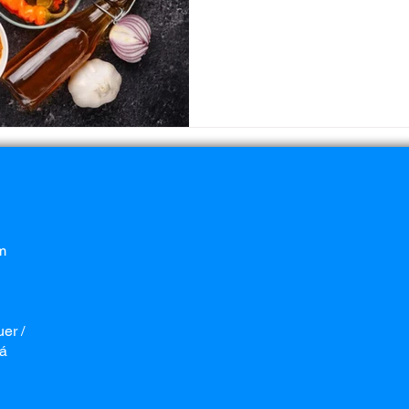
m
er /
ná