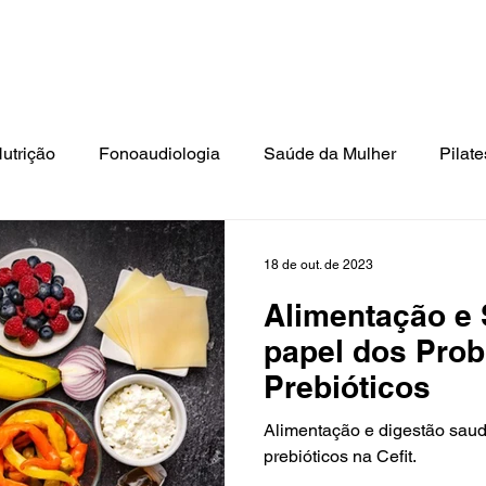
ato: Tel.: (41) 3018-9862 | Cel./Whats: (41) 99994-0799 | E-mai
isioterapia
Estética
Psicologia
Terapia Ocupacional
N
utrição
Fonoaudiologia
Saúde da Mulher
Pilate
Terceira Idade
18 de out. de 2023
Alimentação e 
papel dos Prob
Prebióticos
Alimentação e digestão saudá
prebióticos na Cefit.