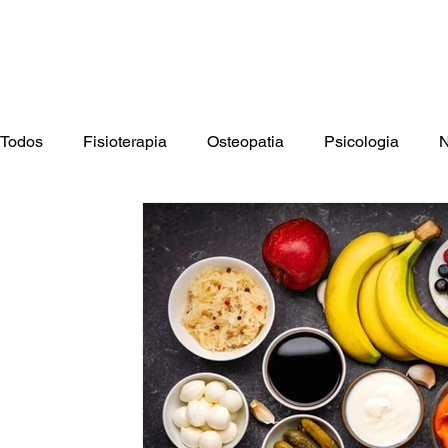
Cont
Home
F
Todos
Fisioterapia
Osteopatia
Psicologia
N
Terapia Ocupacional
Estética
Saúde Infantil