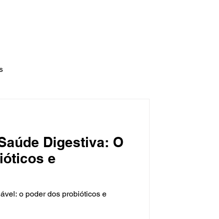
l:
cefit.fisioterapia@gmail.com
utrição
Fonoaudiologia
Contato
s
Saúde Digestiva: O
ióticos e
vel: o poder dos probióticos e