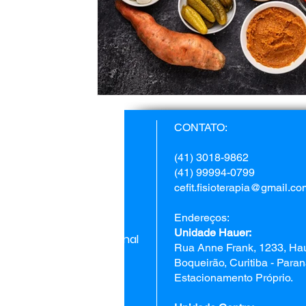
Home
CONTATO:
Fisioterapia
(41) 3018-9862
(41) 99994-0799
Estética
cefit.fisioterapia@gmail.co
Psicologia
Endereços:
Unidade Hauer:
Terapia Ocupacional
Rua Anne Frank, 1233, Hau
Boqueirão, Curitiba - Para
Nutrição
Estacionamento Próprio.
Fonoaudiologia