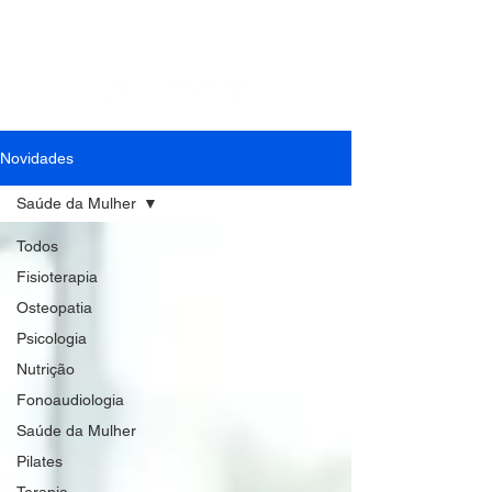
Contato: Tel.:
(41) 3018-9862
| Cel./Whats:
(41)
99994-0799
| E-mail:
cefit.fisioterapia@gmail.com
Novidades
Saúde da Mulher
Todos
Fisioterapia
Osteopatia
Psicologia
Nutrição
Fonoaudiologia
Saúde da Mulher
Pilates