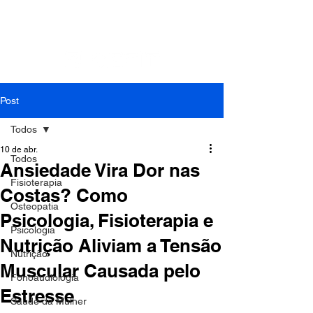
Contato: Tel.:
(41) 3018-9862
| Cel./Whats:
(41)
99994-0799
| E-mail:
cefit.fisioterapia@gmail.com
Post
Todos
10 de abr.
Todos
Ansiedade Vira Dor nas
Fisioterapia
Costas? Como
Osteopatia
Psicologia, Fisioterapia e
Psicologia
Nutrição Aliviam a Tensão
Nutrição
Muscular Causada pelo
Fonoaudiologia
Estresse
Saúde da Mulher