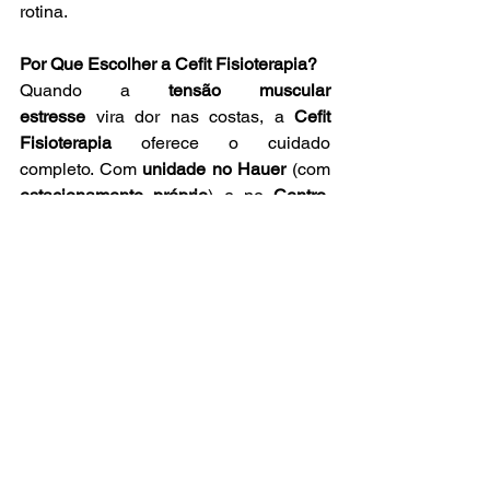
rotina.
Por Que Escolher a Cefit Fisioterapia?
Quando a 
tensão muscular 
estresse
 vira dor nas costas, a 
Cefit 
Fisioterapia
 oferece o cuidado 
completo. Com 
unidade no Hauer
 (com 
estacionamento próprio
) e no 
Centro
, 
de fácil acesso para Xaxim, Capanema, 
Alto Boqueirão, Capão Raso, Jardim 
Botânico e região, a Cefit tem 
fisioterapeutas, psicólogos clínicos 
(TCC) e nutricionistas que trabalham 
juntos para aliviar a tensão muscular 
estresse e prevenir dor crônica. Agende 
sua avaliação e recupere o bem-estar.
bem-estar
Xaxim
Alto Boqueirão
Cefit Fisioterapia
Capão Raso
Jardim Botânico
fisioterapia