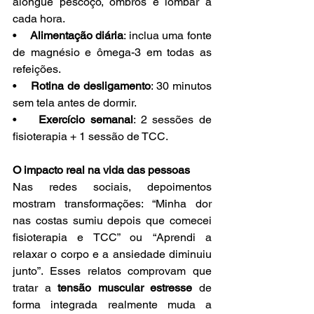
alongue pescoço, ombros e lombar a 
cada hora.
•    
Alimentação diária
: inclua uma fonte 
de magnésio e ômega-3 em todas as 
refeições.
•    
Rotina de desligamento
: 30 minutos 
sem tela antes de dormir.
•    
Exercício semanal
: 2 sessões de 
fisioterapia + 1 sessão de TCC.
O impacto real na vida das pessoas
Nas redes sociais, depoimentos 
mostram transformações: “Minha dor 
nas costas sumiu depois que comecei 
fisioterapia e TCC” ou “Aprendi a 
relaxar o corpo e a ansiedade diminuiu 
junto”. Esses relatos comprovam que 
tratar a 
tensão muscular estresse
 de 
forma integrada realmente muda a 