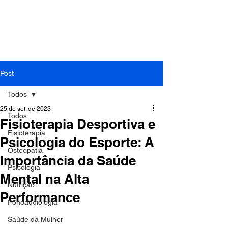
Contato: Tel.:
(41) 3018-9862
| Cel./Whats:
(41)
99994-0799
| E-mail:
cefit.fisioterapia@gmail.com
Post
Todos
25 de set. de 2023
Todos
Fisioterapia Desportiva e
Fisioterapia
Psicologia do Esporte: A
Osteopatia
Importância da Saúde
Psicologia
Mental na Alta
Nutrição
Performance
Fonoaudiologia
Saúde da Mulher