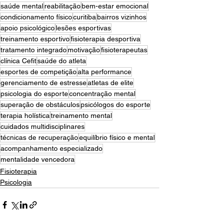
saúde mental
reabilitação
bem-estar emocional
condicionamento físico
curitiba
bairros vizinhos
apoio psicológico
lesões esportivas
treinamento esportivo
fisioterapia desportiva
tratamento integrado
motivação
fisioterapeutas
clínica Cefit
saúde do atleta
esportes de competição
alta performance
gerenciamento de estresse
atletas de elite
psicologia do esporte
concentração mental
superação de obstáculos
psicólogos do esporte
terapia holística
treinamento mental
cuidados multidisciplinares
técnicas de recuperação
equilíbrio físico e mental
acompanhamento especializado
mentalidade vencedora
Fisioterapia
Psicologia