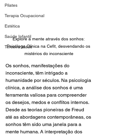
Pilates
Terapia Ocupacional
Estética
Saúde Infantil
Explore a mente através dos sonhos: 
Psicóloga Clínica na Cefit, desvendando os 
Terceira Idade
mistérios do inconsciente
Os sonhos, manifestações do 
inconsciente, têm intrigado a 
humanidade por séculos. Na psicologia 
clínica, a análise dos sonhos é uma 
ferramenta valiosa para compreender 
os desejos, medos e conflitos internos. 
Desde as teorias pioneiras de Freud 
até as abordagens contemporâneas, os 
sonhos têm sido uma janela para a 
mente humana. A interpretação dos 