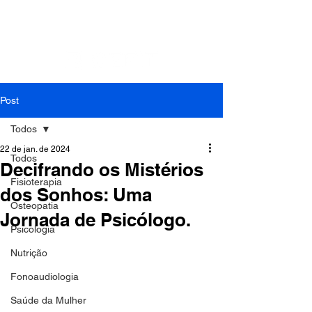
Contato: Tel.:
(41) 3018-9862
| Cel./Whats:
(41)
99994-0799
| E-mail:
cefit.fisioterapia@gmail.com
Post
Todos
22 de jan. de 2024
Todos
Decifrando os Mistérios
Fisioterapia
dos Sonhos: Uma
Osteopatia
Jornada de Psicólogo.
Psicologia
Nutrição
Fonoaudiologia
Saúde da Mulher