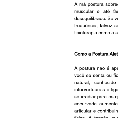
A má postura sobrec
muscular e até fa
desequilibrado. Se 
frequência, talvez 
fisioterapia como a 
Como a Postura Afe
A postura não é ape
você se senta ou fi
natural, conhecid
intervertebrais e l
se irradiar para os
encurvada aumenta
articular e contrib
físico. A tensão mu