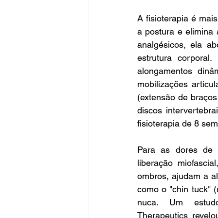
A fisioterapia é ma
a postura e elimina
analgésicos, ela a
estrutura corporal.
alongamentos dinâm
mobilizações articu
(extensão de braços 
discos intervertebr
fisioterapia de 8 s
Para as dores de c
liberação miofasci
ombros, ajudam a al
como o "chin tuck" (
nuca. Um estudo
Therapeutics revel