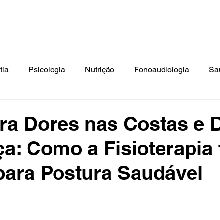
ato: Tel.: (41) 3018-9862 | Cel./Whats: (41) 99994-0799 | E-mai
isioterapia
Estética
Psicologia
Terapia Ocupacional
N
tia
Psicologia
Nutrição
Fonoaudiologia
Sa
ica
Saúde Infantil
Terceira Idade
ara Dores nas Costas e 
a: Como a Fisioterapia 
para Postura Saudável