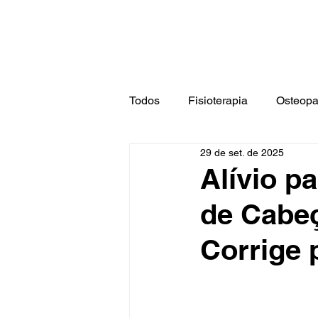
Cont
Home
F
Todos
Fisioterapia
Osteopa
29 de set. de 2025
Terapia Ocupacional
Estét
Alívio p
de Cabeç
Corrige 