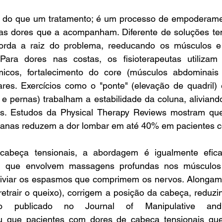
is do que um tratamento; é um processo de empoderamen
 as dores que a acompanham. Diferente de soluções te
borda a raiz do problema, reeducando os músculos e 
 Para dores nas costas, os fisioterapeutas utilizam
icos, fortalecimento do core (músculos abdominais 
lares. Exercícios como o "ponte" (elevação de quadril)
e pernas) trabalham a estabilidade da coluna, aliviand
ais. Estudos da Physical Therapy Reviews mostram qu
emanas reduzem a dor lombar em até 40% em pacientes 
abeça tensionais, a abordagem é igualmente eficaz
al, que envolvem massagens profundas nos músculos
iviar os espasmos que comprimem os nervos. Alongamen
retrair o queixo), corrigem a posição da cabeça, reduzi
 publicado no Journal of Manipulative and P
ou que pacientes com dores de cabeça tensionais qu