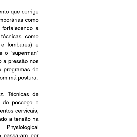
to que corrige 
mporárias como 
fortalecendo a 
 técnicas como 
e lombares) e 
 e o "superman" 
o a pressão nos 
e programas de 
com má postura.
. Técnicas de 
 do pescoço e 
tos cervicais, 
ndo a tensão na 
hysiological 
e passaram por 