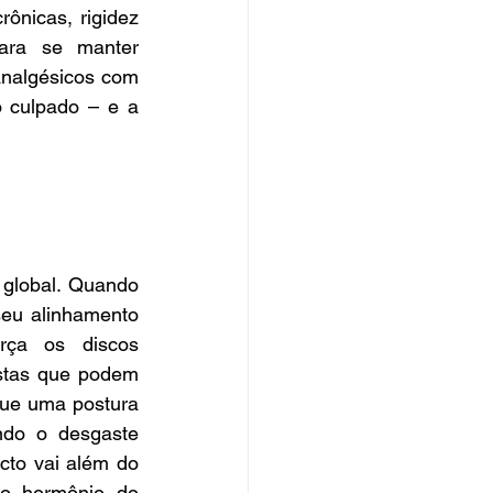
ônicas, rigidez 
ara se manter 
nalgésicos com 
 culpado – e a 
global. Quando 
seu alinhamento 
ça os discos 
stas que podem 
ue uma postura 
do o desgaste 
cto vai além do 
 o hormônio do 