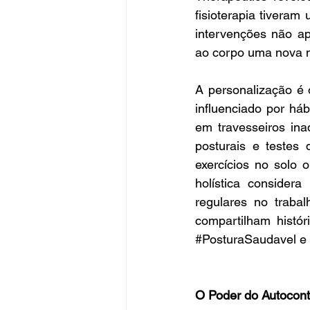
fisioterapia tivera
intervenções não a
ao corpo uma nova m
A personalização é 
influenciado por há
em travesseiros ina
posturais e testes 
exercícios no solo 
holística consider
regulares no trabal
#PosturaSaudavel
 e 
O Poder do Autocontr