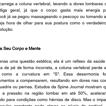
arrega a coluna vertebral, levando a dores lombares cr
diga geral, já que o corpo gasta mais energia p
você já se pegou massageando o pescoço ou tomando a
seja hora de olhar para sua postura como o verdadeiro
solução.
ta Seu Corpo e Mente
nas uma questão estética; ela é um reflexo da saúde 
ca de pé de forma incorreta, a coluna vertebral perde 
o como a curvatura em "S". Essa desarmonia for
igamentos a compensarem, resultando em dores nas co
 quadris ou pernas. Estudos da Spine Journal mostram q
 a pressão na região lombar em até 50%, aceleran
uindo para condições como hérnias de disco. Mas o impa
scular constante pode elevar os níveis de cortisol,