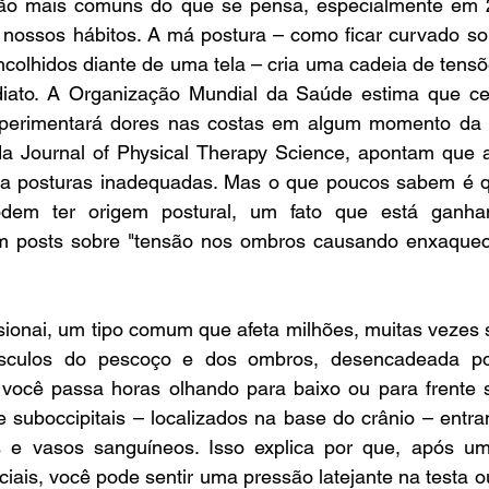
 são mais comuns do que se pensa, especialmente em 
 nossos hábitos. A má postura – como ficar curvado sob
colhidos diante de uma tela – cria uma cadeia de tensõ
diato. A Organização Mundial da Saúde estima que c
xperimentará dores nas costas em algum momento da v
a Journal of Physical Therapy Science, apontam que 
 a posturas inadequadas. Mas o que poucos sabem é q
em ter origem postural, um fato que está ganha
m posts sobre "tensão nos ombros causando enxaquec
sionai, um tipo comum que afeta milhões, muitas vezes 
culos do pescoço e dos ombros, desencadeada po
você passa horas olhando para baixo ou para frente 
e suboccipitais – localizados na base do crânio – entr
 e vasos sanguíneos. Isso explica por que, após um
ciais, você pode sentir uma pressão latejante na testa o