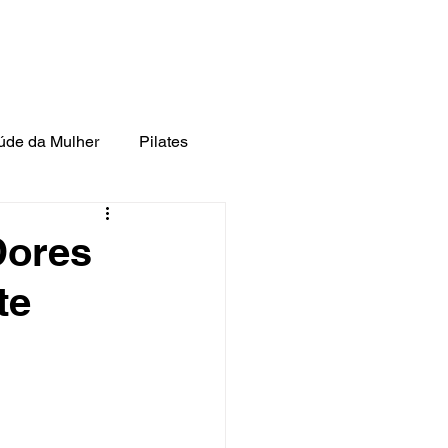
l:
cefit.fisioterapia@gmail.com
utrição
Fonoaudiologia
Contato
úde da Mulher
Pilates
Dores
te