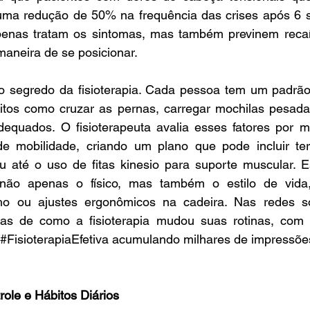
m uma redução de 50% na frequência das crises após 6 
penas tratam os sintomas, mas também previnem recaí
aneira de se posicionar.
o segredo da fisioterapia. Cada pessoa tem um padrão p
bitos como cruzar as pernas, carregar mochilas pesadas
dequados. O fisioterapeuta avalia esses fatores por me
de mobilidade, criando um plano que pode incluir ter
ou até o uso de fitas kinesio para suporte muscular. 
a não apenas o físico, mas também o estilo de vida
ho ou ajustes ergonômicos na cadeira. Nas redes soc
#FisioterapiaEfetiva
 acumulando milhares de impressõe
ole e Hábitos Diários