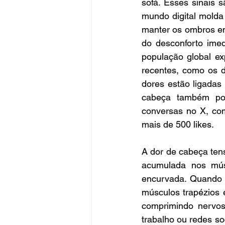
sofá. Esses sinais
mundo digital molda
manter os ombros en
do desconforto ime
população global e
recentes, como os d
dores estão ligadas
cabeça também pod
conversas no X, co
mais de 500 likes.
A dor de cabeça ten
acumulada nos mús
encurvada. Quando 
músculos trapézios 
comprimindo nervos
trabalho ou redes so