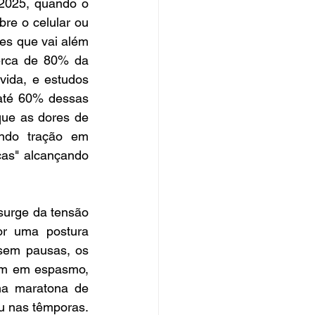
2025, quando o 
re o celular ou 
es que vai além 
erca de 80% da 
ida, e estudos 
até 60% dessas 
ue as dores de 
ndo tração em 
as" alcançando 
surge da tensão 
r uma postura 
sem pausas, os 
am em espasmo, 
a maratona de 
u nas têmporas. 