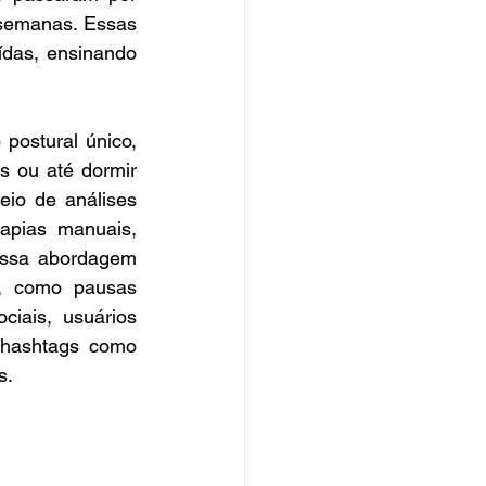
semanas. Essas 
das, ensinando 
ostural único, 
 ou até dormir 
io de análises 
apias manuais, 
Essa abordagem 
, como pausas 
iais, usuários 
compartilham histórias de como a fisioterapia mudou suas rotinas, com hashtags como 
s.