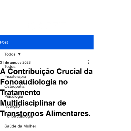
Contato: Tel.:
(41) 3018-9862
| Cel./Whats:
(41)
99994-0799
| E-mail:
cefit.fisioterapia@gmail.com
Post
Todos
31 de ago. de 2023
Todos
A Contribuição Crucial da
Fisioterapia
Fonoaudiologia no
Osteopatia
Tratamento
Psicologia
Multidisciplinar de
Nutrição
Transtornos Alimentares.
Fonoaudiologia
Saúde da Mulher