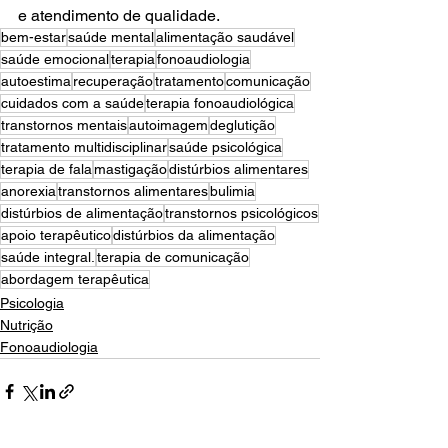
e atendimento de qualidade.
bem-estar
saúde mental
alimentação saudável
saúde emocional
terapia
fonoaudiologia
autoestima
recuperação
tratamento
comunicação
cuidados com a saúde
terapia fonoaudiológica
transtornos mentais
autoimagem
deglutição
tratamento multidisciplinar
saúde psicológica
terapia de fala
mastigação
distúrbios alimentares
anorexia
transtornos alimentares
bulimia
distúrbios de alimentação
transtornos psicológicos
apoio terapêutico
distúrbios da alimentação
saúde integral.
terapia de comunicação
abordagem terapêutica
Psicologia
Nutrição
Fonoaudiologia